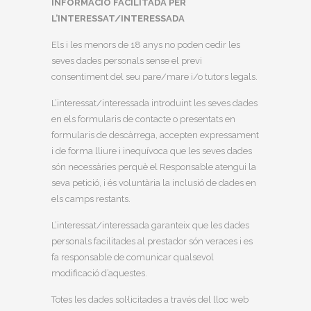
INFORMACIÓ FACILITADA PER
L’INTERESSAT/INTERESSADA
Els i les menors de 18 anys no poden cedir les
seves dades personals sense el previ
consentiment del seu pare/mare i/o tutors legals.
L’interessat/interessada introduint les seves dades
en els formularis de contacte o presentats en
formularis de descàrrega, accepten expressament
i de forma lliure i inequívoca que les seves dades
són necessàries perquè el Responsable atengui la
seva petició, i és voluntària la inclusió de dades en
els camps restants.
L’interessat/interessada garanteix que les dades
personals facilitades al prestador són veraces i es
fa responsable de comunicar qualsevol
modificació d’aquestes.
Totes les dades sol·licitades a través del lloc web