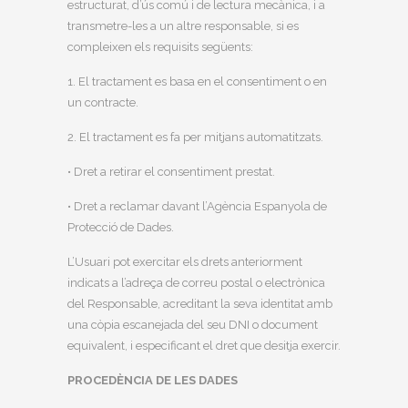
estructurat, d’ús comú i de lectura mecànica, i a
transmetre-les a un altre responsable, si es
compleixen els requisits següents:
1. El tractament es basa en el consentiment o en
un contracte.
2. El tractament es fa per mitjans automatitzats.
• Dret a retirar el consentiment prestat.
• Dret a reclamar davant l’Agència Espanyola de
Protecció de Dades.
L’Usuari pot exercitar els drets anteriorment
indicats a l’adreça de correu postal o electrònica
del Responsable, acreditant la seva identitat amb
una còpia escanejada del seu DNI o document
equivalent, i especificant el dret que desitja exercir.
PROCEDÈNCIA DE LES DADES