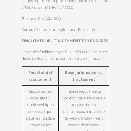
Dades registrals: Registre Mercantil de Lleida, Full
1594, Volum 191, Foli L-32526.
Telefono: 627 564 803
Correu electrònic: info@teuladeslleida.com
FINALITATS DEL TRACTAMENT DE LES DADES
Les dades facilitades per l’Usuari són utilitzats per
diverses finalitats que s’enumeren a continuació:
Finalitat del
Base jurídica per al
tractament
tractament
Gestionar les
Interès legítim de la
consultes o
Societat per a atendre els
qualsevol tipus
requeriments
de petició que
d’informació a través de
sigui realitzada a
la web. Consentiment
través de les
prestat de manera