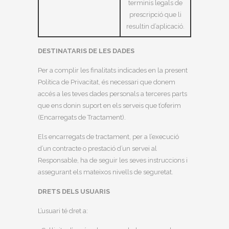
terminis legals de
prescripció que li
resultin d’aplicació.
DESTINATARIS DE LES DADES
Per a complir les finalitats indicades en la present
Política de Privacitat, és necessari que donem
accés a les teves dades personals a terceres parts
que ens donin suport en els serveis que t’oferim
(Encarregats de Tractament).
Els encarregats de tractament, per a l’execució
d’un contracte o prestació d’un servei al
Responsable, ha de seguir les seves instruccions i
assegurant els mateixos nivells de seguretat.
DRETS DELS USUARIS
L’usuari té dret a: