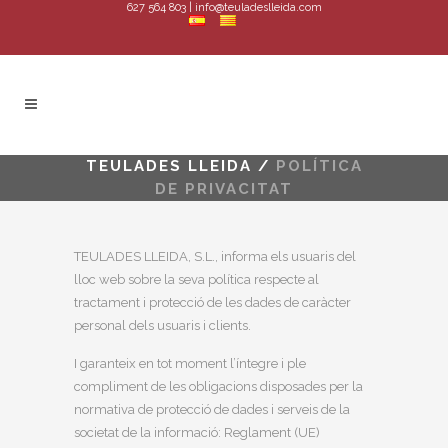
627 564 803 | info@teuladeslleida.com
TEULADES LLEIDA
/
POLÍTICA
DE PRIVACITAT
TEULADES LLEIDA, S.L., informa els usuaris del
lloc web sobre la seva política respecte al
tractament i protecció de les dades de caràcter
personal dels usuaris i clients.
I garanteix en tot moment l’íntegre i ple
compliment de les obligacions disposades per la
normativa de protecció de dades i serveis de la
societat de la informació: Reglament (UE)