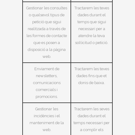
Gestionar les consultes
Tractarem les teves
o qualsevol tipus de
dades durant el
petició que sigui
temps que sigui
realitzada a través de
necessari per a
les formes de contacte
atendre la teva
que es posen a
sol·licitud o petició.
disposició a la pàgina
web.
Enviament de
Tractarem les teves
newsletters,
dades fins que et
comunicacions
donis de baixa.
comercials i
promocions.
Gestionar les
Tractarem les seves
incidències i el
dades durant el
manteniment de la
temps necessari per
web.
a complir els