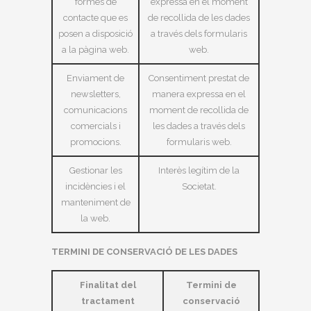
formes de
expressa en el moment
contacte que es
de recollida de les dades
posen a disposició
a través dels formularis
a la pàgina web.
web.
Enviament de
Consentiment prestat de
newsletters,
manera expressa en el
comunicacions
moment de recollida de
comercials i
les dades a través dels
promocions.
formularis web.
Gestionar les
Interès legítim de la
incidències i el
Societat.
manteniment de
la web.
TERMINI DE CONSERVACIÓ DE LES DADES
Finalitat del
Termini de
tractament
conservació