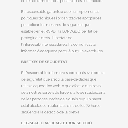
en relació amb els fins per als quals són tractats.
El responsable garanteix que ha implementat
polítiques tècniques i organitzatives apropiades
per aplicar les mesures de seguretat que
estableixen el RGPD i la LOPDGDD per tal de
protegir els drets i llibertats de
l’interessat/interessadai els ha comunicat la
informació adequada perquè puguin exercir-los.
BRETXES DE SEGURETAT
El Responsable informarà sobre qualsevol bretxa
de seguretat que afecti la base de dades que
utilitza aquest lloc web, o que afecti a qualsevol
dels nostres serveis de tercers, a totes i cadascuna
de les persones, dades dels quals puguin haver
estat afectades, i autoritats, dins de les 72 hores
següents a la detecció de la bretxa.
LEGISLACIÓ APLICABLE I JURISDICCIÓ