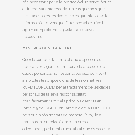
són necessaris per a la prestació d’un servei òptim
a l’interessat/interessada. En cas que no siguin
facilitades totes les dades, no es garanteix que la
informació i serveis que El responsable li faciliti,
siguin completament ajustats a les seves
necessitats.
MESURES DE SEGURETAT
Que de conformitat amb el que disposen les
normatives vigents en matèria de protecció de
dades personals, El Responsable està complint
amb totes les disposicions de les normatives
RGPD i LOPDGDD per al tractament de les dades
personals de la seva responsabilitat, i
manifestament amb els principis descrits en
l’article 5 del RGPD i en l’article 4 de la LOPDGDD,
pels quals són tractats de manera lícita, lleial i
transparent en relació amb l’interessat i
adequades, pertinents i limitats al que és necessari