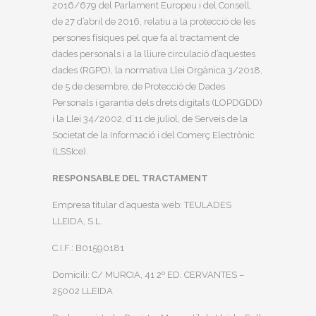
2016/679 del Parlament Europeu i del Consell,
de 27 d’abril de 2016, relatiu a la protecció de les
persones físiques pel que fa al tractament de
dades personals i a la lliure circulació d’aquestes
dades (RGPD), la normativa Llei Orgànica 3/2018,
de 5 de desembre, de Protecció de Dades
Personals i garantia dels drets digitals (LOPDGDD)
i la Llei 34/2002, d’11 de juliol, de Serveis de la
Societat de la Informació i del Comerç Electrònic
(LSSIce).
RESPONSABLE DEL TRACTAMENT
Empresa titular d’aquesta web: TEULADES
LLEIDA, S.L.
C.I.F.: B01590181
Domicili: C/ MURCIA, 41 2º ED. CERVANTES –
25002 LLEIDA