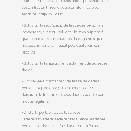
• Sol·licitar l’accés a les seves dades personals que
s’estan tractant i rebre aquesta informació per
escrit pel mitjà sol·licitat.
• Sol·licitar la rectificació de les dades personals
inexactes o, si escau, sol·licitar la seva supressió
quan, entre altres motius, les dades ja no siguin
necessaris per a la finalitat pels quals van ser
recollits.
• Sol·licitar la limitació del tractament de les seves
dades.
• Oposar-se al tractament de les seves dades
personals quan escaigui, en aquest cas es
deixaran de tractar les seves dades excepte per
motius legítims.
• Dret a la portabilitat de les dades.
L’interessat/interessada té dret a rebre les dades
personals si han estat facilitades en un format