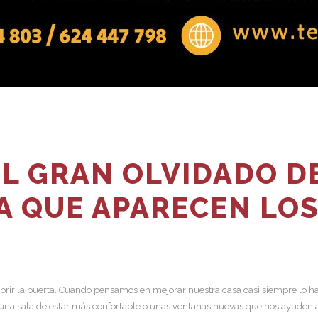
EL GRAN OLVIDADO 
A QUE APARECEN LO
brir la puerta. Cuando pensamos en mejorar nuestra casa casi siempre lo
una sala de estar más confortable o unas ventanas nuevas que nos ayuden 