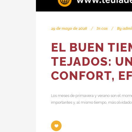
29 de mayo de 2026
In
cas
By
admi
EL BUEN TI
TEJADOS: U
CONFORT, EF
Los meses de primavera y verano son el momen
importantes y, al mismo tiempo, más olvidados