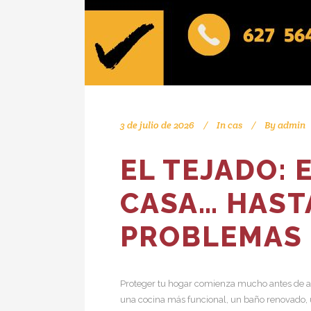
3 de julio de 2026
In
cas
By
admin
EL TEJADO: 
CASA… HAST
PROBLEMAS
Proteger tu hogar comienza mucho antes de a
una cocina más funcional, un baño renovado, 