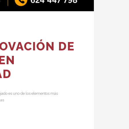
NOVACIÓN DE
 EN
AD
ejado es uno de los elementos más
las