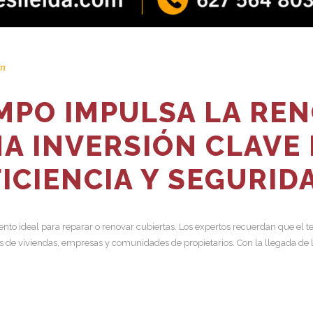
n
EMPO IMPULSA LA RE
NA INVERSIÓN CLAVE
ICIENCIA Y SEGURID
to ideal para reparar o renovar cubiertas. Los expertos recuerdan que el t
 de viviendas, empresas y comunidades de propietarios. Con la llegada de 