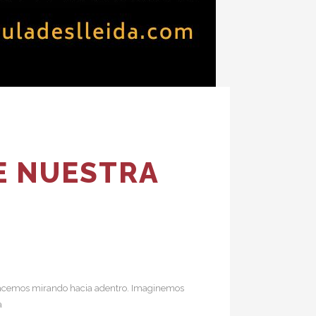
DE NUESTRA
S
 hacemos mirando hacia adentro. Imaginemos
a