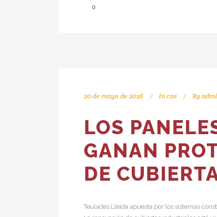
0
20 de mayo de 2026
In
cas
By
admi
LOS PANELE
GANAN PROT
DE CUBIERT
Teulades Lleida apuesta por los sistemas const