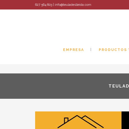
627 564 803 | info@teuladeslleida.com
EMPRESA
PRODUCTOS 
TEULAD