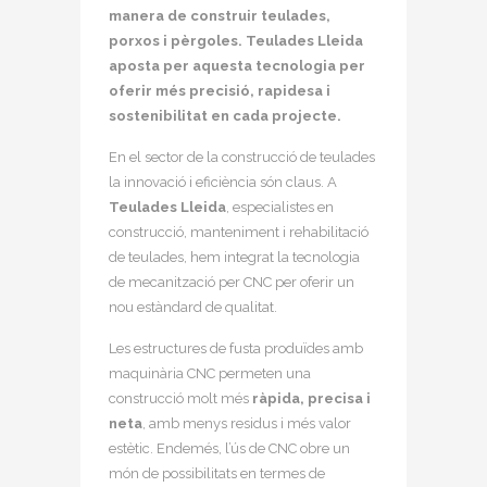
manera de construir teulades,
porxos i pèrgoles. Teulades Lleida
aposta per aquesta tecnologia per
oferir més precisió, rapidesa i
sostenibilitat en cada projecte.
En el sector de la construcció de teulades
la innovació i eficiència són claus. A
Teulades Lleida
, especialistes en
construcció, manteniment i rehabilitació
de teulades, hem integrat la tecnologia
de mecanització per CNC per oferir un
nou estàndard de qualitat.
Les estructures de fusta produïdes amb
maquinària CNC permeten una
construcció molt més
ràpida, precisa i
neta
, amb menys residus i més valor
estètic. Endemés, l’ús de CNC obre un
món de possibilitats en termes de