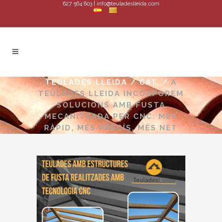
627 564 803 | info@teuladeslleida.com
TEULADES LLEIDA
/
CAT
/
A
TEULADES LLEIDA INCORPOREM
SOLUCIONS AMB FUSTA
MECANITZADA PER CNC: MÉS
RÀPID, MÉS PRECÍS, MÉS NET