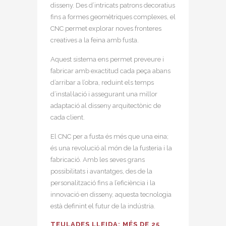
disseny. Des d’intricats patrons decoratius
fins a formes geomètriques complexes, el
CNC permet explorar noves fronteres
creatives a la feina amb fusta.
Aquest sistema ens permet preveure i
fabricar amb exactitud cada peça abans
d’arribar a l’obra, reduint els temps
d’instal·lació i assegurant una millor
adaptació al disseny arquitectònic de
cada client.
El CNC per a fusta és més que una eina;
és una revolució al món de la fusteria i la
fabricació. Amb les seves grans
possibilitats i avantatges, des de la
personalització fins a l’eficiència i la
innovació en disseny, aquesta tecnologia
està definint el futur de la indústria.
TEULADES LLEIDA: MÉS DE 25