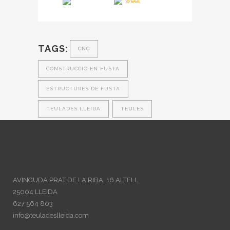
TAGS:
CNC
CONSTRUCCIÓ EN FUSTA
ESTRUCTURES DE FUSTA
TEULADES LLEIDA
TEULES
AVINGUDA PRAT DE LA RIBA, 16 ALTELL
25004 LLEIDA
627 564 803
info@teuladeslleida.com