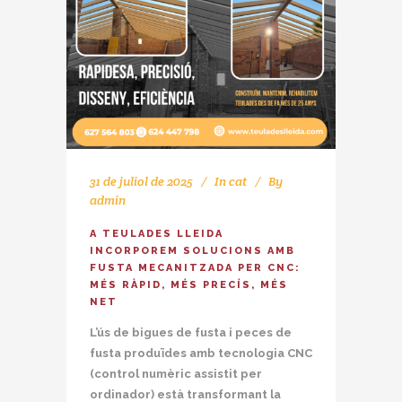
31 de juliol de 2025
In
cat
By
admin
A TEULADES LLEIDA
INCORPOREM SOLUCIONS AMB
FUSTA MECANITZADA PER CNC:
MÉS RÀPID, MÉS PRECÍS, MÉS
NET
L’ús de bigues de fusta i peces de
fusta produïdes amb tecnologia CNC
(control numèric assistit per
ordinador) està transformant la